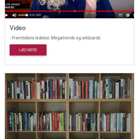
Video
- Fremtidens ledelse: Megatrends og wildcards
LÆS MERE