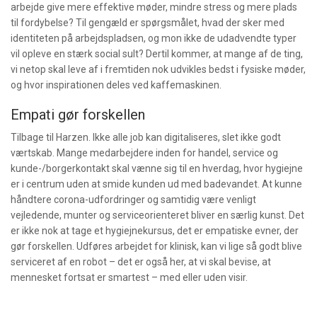
arbejde give mere effektive møder, mindre stress og mere plads
til fordybelse? Til gengæld er spørgsmålet, hvad der sker med
identiteten på arbejdspladsen, og mon ikke de udadvendte typer
vil opleve en stærk social sult? Dertil kommer, at mange af de ting,
vi netop skal leve af i fremtiden nok udvikles bedst i fysiske møder,
og hvor inspirationen deles ved kaffemaskinen.
Empati gør forskellen
Tilbage til Harzen. Ikke alle job kan digitaliseres, slet ikke godt
værtskab. Mange medarbejdere inden for handel, service og
kunde-/borgerkontakt skal vænne sig til en hverdag, hvor hygiejne
er i centrum uden at smide kunden ud med badevandet. At kunne
håndtere corona-udfordringer og samtidig være venligt
vejledende, munter og serviceorienteret bliver en særlig kunst. Det
er ikke nok at tage et hygiejnekursus, det er empatiske evner, der
gør forskellen. Udføres arbejdet for klinisk, kan vi lige så godt blive
serviceret af en robot – det er også her, at vi skal bevise, at
mennesket fortsat er smartest – med eller uden visir.