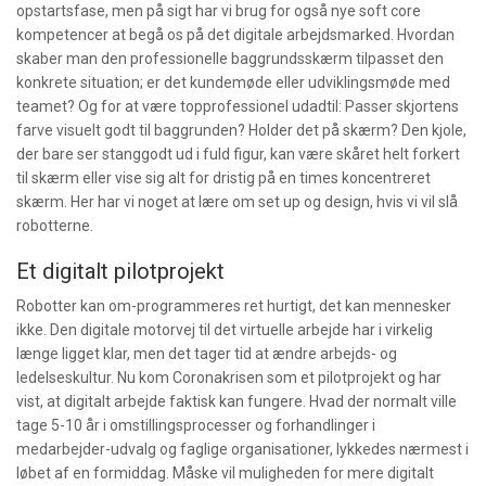
opstartsfase, men på sigt har vi brug for også nye soft core
kompetencer at begå os på det digitale arbejdsmarked. Hvordan
skaber man den professionelle baggrundsskærm tilpasset den
konkrete situation; er det kundemøde eller udviklingsmøde med
teamet? Og for at være topprofessionel udadtil: Passer skjortens
farve visuelt godt til baggrunden? Holder det på skærm? Den kjole,
der bare ser stanggodt ud i fuld figur, kan være skåret helt forkert
til skærm eller vise sig alt for dristig på en times koncentreret
skærm. Her har vi noget at lære om set up og design, hvis vi vil slå
robotterne.
Et digitalt pilotprojekt
Robotter kan om-programmeres ret hurtigt, det kan mennesker
ikke. Den digitale motorvej til det virtuelle arbejde har i virkelig
længe ligget klar, men det tager tid at ændre arbejds- og
ledelseskultur. Nu kom Coronakrisen som et pilotprojekt og har
vist, at digitalt arbejde faktisk kan fungere. Hvad der normalt ville
tage 5-10 år i omstillingsprocesser og forhandlinger i
medarbejder-udvalg og faglige organisationer, lykkedes nærmest i
løbet af en formiddag. Måske vil muligheden for mere digitalt