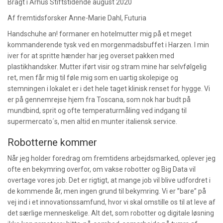
Bragt i Århus Stiftstidende august 2020
Af fremtidsforsker Anne-Marie Dahl, Futuria
Handschuhe an! formaner en hotelmutter mig på et meget
kommanderende tysk ved en morgenmadsbuffet i Harzen. I min
iver for at spritte hænder har jeg overset pakken med
plastikhandsker. Mutter iført visir og stram mine har selvfølgelig
ret, men får mig til føle mig som en uartig skolepige og
stemningen i lokalet er i det hele taget klinisk renset for hygge. Vi
er på gennemrejse hjem fra Toscana, som nok har budt på
mundbind, sprit og ofte temperaturmåling ved indgang til
supermercato´s, men altid en munter italiensk service.
Robotterne kommer
Når jeg holder foredrag om fremtidens arbejdsmarked, oplever jeg
ofte en bekymring overfor, om vakse robotter og Big Data vil
overtage vores job. Det er rigtigt, at mange job vil blive udfordret i
de kommende år, men ingen grund til bekymring. Vi er ”bare” på
vej ind i et innovationssamfund, hvor vi skal omstille os til at leve af
det særlige menneskelige. Alt det, som robotter og digitale løsning