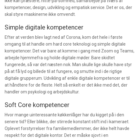
ikke kan præstere; hitte-på-somhed, samarbejde på tværs af
kompetencer, design, udvikling og empatisk service. Det er os, der
skal styre maskinerne ikke omvendt.
Simple digitale kompetencer
Efter at verden blev lagt ned af Corona, kom det hele i første
omgang til at handle om hard core teknologi og simple digitale
kompetencer. Det var bare at komme i gang med Zoom og Teams,
arbejde hjemmefra og holde digitale møder. Bare skidtet
fungerede, så var det næsten nok. Man skulle lige skulle have styr
på at få lyd og billede til at fungere, og smutte ind i de rigtige
digitale grupperum. Udvikling af enkle digitale kompetencer er til
at håndtere for de fleste. Helt så enkelt er det ikke med det, der
handler om psykologi og arbejdskultur.
Soft Core kompetencer
Hvor mange uinteressante køkkenlåger har du kigget på i den
senere tid? Eller blikke, der stirrede konstant stift ind i kameraet.
Oplevet forstyrrelser fra familiemedlemmer, der ikke helt havde
respekt for det digitale kontor. Det er måske sjovt i en