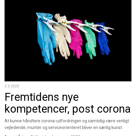
2.9.2020
Fremtidens nye
kompetencer, post corona
At kunne håndtere corona-udfordringen og samtidig være venligt
vejledende, munter og serviceorienteret bliver en særlig kunst.