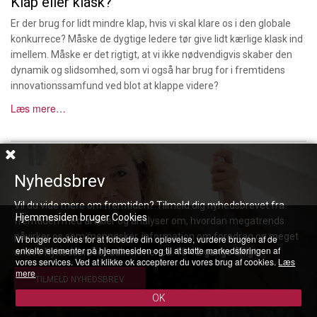
Klap eller klask?
Er der brug for lidt mindre klap, hvis vi skal klare os i den globale
konkurrece? Måske de dygtige ledere tør give lidt kærlige klask ind
imellem. Måske er det rigtigt, at vi ikke nødvendigvis skaber den
dynamik og slidsomhed, som vi også har brug for i fremtidens
innovationssamfund ved blot at klappe videre?
Læs mere…
Nyhedsbrev
Vil du vide mere om fremtiden? Tilmeld dig nyhedsbrevet fra
Hjemmesiden bruger Cookies
fremtiden med artikler og analyser om, hvordan megatrends
påvirker os som mennesker, information om foredrag og meget
Vi bruger cookies for at forbedre din oplevelse, vurdere brugen af de
enkelte elementer på hjemmesiden og til at støtte markedsføringen af
andet. Nyhedsbrevet udkommer ca. 10-12 gange årligt.
vores services. Ved at klikke ok accepterer du vores brug af cookies.
Læs
mere
TILMELD NYHEDSBREV
TIlmeld nyhedsbrev