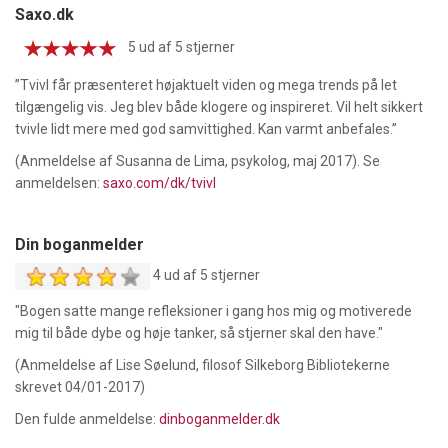
Saxo.dk
5 ud af 5 stjerner
”Tvivl får præsenteret højaktuelt viden og mega trends på let
tilgængelig vis. Jeg blev både klogere og inspireret. Vil helt sikkert
tvivle lidt mere med god samvittighed. Kan varmt anbefales.”
(Anmeldelse af Susanna de Lima, psykolog, maj 2017). Se
anmeldelsen:
saxo.com/dk/tvivl
Din boganmelder
4 ud af 5 stjerner
"Bogen satte mange refleksioner i gang hos mig og motiverede
mig til både dybe og høje tanker, så stjerner skal den have."
(Anmeldelse af Lise Søelund, filosof Silkeborg Bibliotekerne
skrevet 04/01-2017)
Den fulde anmeldelse:
dinboganmelder.dk