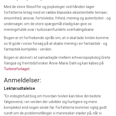
Med de store filosoffer og psykologer ved hånden tager
forfatterne livtag med en række klassiske eksistentielle temaer;
ensomhed, ansvar, fortvivlelse, frihed, mening og autenticitet - og
undersøger, om de store spørgsmål stadig kan give os
meningsfulde svar i turbosamfundets overhalingsbane.
Bogen er et forfriskende opråb om, at vi skal lade tvivlen komme
os til gode i vores forsøg på at skabe mening i en fantastisk - og
fantastisk kompleks - verden.
Bogen er skrevet i et samarbejde mellem erhvervspsykolog Grete
Vangsø og fremtidsforsker Anne-Marie Dahl og kan købes på
Turbineforlaget.
Anmeldelser:
Lektørudtalelse
"En indsigtsfuld bog om hvordan tvivlen kan blive din bedste
følgesvend, i en verden der udvikler sig hurtigere og mere
komplekst end nogen sinde før. Forfatterne kommer rigtig godt
rundt om de problemstillinger vi mennesker støder på, når vi