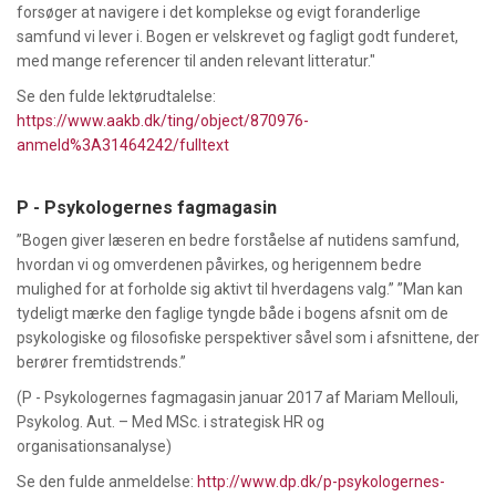
forsøger at navigere i det komplekse og evigt foranderlige
samfund vi lever i. Bogen er velskrevet og fagligt godt funderet,
med mange referencer til anden relevant litteratur."
Se den fulde lektørudtalelse:
https://www.aakb.dk/ting/object/870976-
anmeld%3A31464242/fulltext
P - Psykologernes fagmagasin
”Bogen giver læseren en bedre forståelse af nutidens samfund,
hvordan vi og omverdenen påvirkes, og herigennem bedre
mulighed for at forholde sig aktivt til hverdagens valg.” ”Man kan
tydeligt mærke den faglige tyngde både i bogens afsnit om de
psykologiske og filosofiske perspektiver såvel som i afsnittene, der
berører fremtidstrends.”
(P - Psykologernes fagmagasin januar 2017 af
Mariam Mellouli,
Psykolog. Aut. – Med MSc. i strategisk HR og
organisationsanalyse)
Se den fulde anmeldelse:
http://www.dp.dk/p-psykologernes-