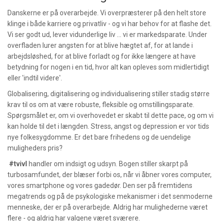
Danskerne er på overarbejde. Vi overpræsterer på den helt store
klinge i både karriere og privatliv - og vi har behov for at flashe det.
Vi ser godt ud, lever vidunderlige liv ... vi er markedsparate. Under
overfladen lurer angsten for at blive hægtet af, for at lande i
arbejdsløshed, for at blive forladt og for ikke længere at have
betydning for nogen i en tid, hvor alt kan opleves som midlertidigt
eller 'indtil videre'.
Globalisering, digitalisering og individualisering stiller stadig større
krav til os om at være robuste, fleksible og omstillingsparate.
Spørgsmålet er, om vi overhovedet er skabt til dette pace, og om vi
kan holde til det i længden. Stress, angst og depression er vor tids
nye folkesygdomme. Er det bare frihedens og de uendelige
muligheders pris?
#tvivl
handler om indsigt og udsyn. Bogen stiller skarpt på
turbosamfundet, der blæser forbi os, når vi åbner vores computer,
vores smartphone og vores gadedør. Den ser på fremtidens
megatrends og på de psykologiske mekanismer i det senmoderne
menneske, der er på overarbejde. Aldrig har mulighederne været
flere - og aldrig har valgene været sværere.