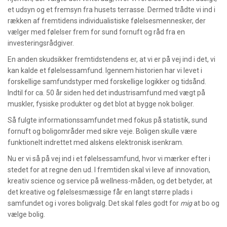
et udsyn og et fremsyn fra husets terrasse. Dermed trådte vi ind i
rækken af fremtidens individualistiske følelsesmennesker, der
vælger med følelser frem for sund fornuft og råd fra en
investeringsrådgiver.
En anden skudsikker fremtidstendens er, at vi er på vej ind i det, vi
kan kalde et følelsessamfund. Igennem historien har vi levet i
forskellige samfundstyper med forskellige logikker og tidsånd.
Indtil for ca. 50 år siden hed det industrisamfund med vægt på
muskler, fysiske produkter og det blot at bygge nok boliger.
Så fulgte informationssamfundet med fokus på statistik, sund
fornuft og boligområder med sikre veje. Boligen skulle være
funktionelt indrettet med alskens elektronisk isenkram.
Nu er vi så på vej ind i et følelsessamfund, hvor vi mærker efter i
stedet for at regne den ud. I fremtiden skal vi leve af innovation,
kreativ science og service på wellness-måden, og det betyder, at
det kreative og følelsesmæssige får en langt større plads i
samfundet og i vores boligvalg. Det skal føles godt for
mig
at bo og
vælge bolig.