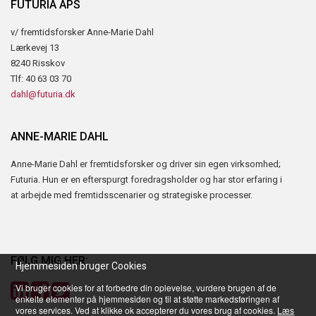
FUTURIA APS
v/ fremtidsforsker Anne-Marie Dahl
Lærkevej 13
8240 Risskov
Tlf: 40 63 03 70
dahl@futuria.dk
ANNE-MARIE DAHL
Anne-Marie Dahl er fremtidsforsker og driver sin egen virksomhed;
Futuria. Hun er en efterspurgt foredragsholder og har stor erfaring i
at arbejde med fremtidsscenarier og strategiske processer.
Nyhedsbrev
Vil du vide mere om fremtiden? Tilmeld dig nyhedsbrevet fra
FØLG MIG HER:
Hjemmesiden bruger Cookies
fremtiden med artikler og analyser om, hvordan megatrends
påvirker os som mennesker, information om foredrag og meget
Vi bruger cookies for at forbedre din oplevelse, vurdere brugen af de
enkelte elementer på hjemmesiden og til at støtte markedsføringen af
andet. Nyhedsbrevet udkommer ca. 10-12 gange årligt.
vores services. Ved at klikke ok accepterer du vores brug af cookies.
Læs