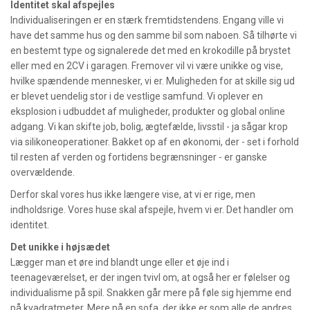
Identitet skal afspejles
Individualiseringen er en stærk fremtidstendens. Engang ville vi
have det samme hus og den samme bil som naboen. Så tilhørte vi
en bestemt type og signalerede det med en krokodille på brystet
eller med en 2CV i garagen. Fremover vil vi være unikke og vise,
hvilke spændende mennesker, vi er. Muligheden for at skille sig ud
er blevet uendelig stor i de vestlige samfund. Vi oplever en
eksplosion i udbuddet af muligheder, produkter og global online
adgang. Vi kan skifte job, bolig, ægtefælde, livsstil - ja sågar krop
via silikoneoperationer. Bakket op af en økonomi, der - set i forhold
til resten af verden og fortidens begrænsninger - er ganske
overvældende.
Derfor skal vores hus ikke længere vise, at vi er rige, men
indholdsrige. Vores huse skal afspejle, hvem vi er. Det handler om
identitet.
Det unikke i højsædet
Lægger man et øre ind blandt unge eller et øje ind i
teenageværelset, er der ingen tvivl om, at også her er følelser og
individualisme på spil. Snakken går mere på føle sig hjemme end
på kvadratmeter, Mere på en sofa, der ikke er som alle de andres,