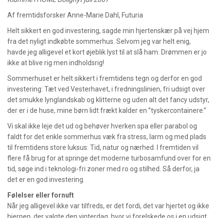
Af fremtidsforsker Anne-Marie Dahl, Futuria
Helt sikkert en god investering, sagde min hjertenskær på vej hjem
fra det nyligt indkøbte sommerhus. Selvom jeg var helt enig,
havde jeg alligevel et kort øjeblik lyst til at slå ham. Drømmen er jo
ikke at blive rig men indholdsrig!
Sommerhuset er helt sikkert i fremtidens tegn og derfor en god
investering: Tæt ved Vesterhavet, i fredningslinien, fri udsigt over
det smukke lynglandskab og klitterne og uden alt det fancy udstyr,
der er i de huse, mine børn lidt frækt kalder en ”tyskercontainere.”
Vi skal ikke leje det ud og behøver hverken spa eller parabol og
faldt for det enkle sommerhus væk fra stress, larm og med plads
til fremtidens store luksus: Tid, natur og nærhed. I fremtiden vil
flere få brug for at springe det moderne turbosamfund over for en
tid, søge ind i teknologi-fri zoner med ro og stilhed. Så derfor, ja
det er en god investering.
Følelser eller fornuft
Når jeg alligevel ikke var tilfreds, er det fordi, det var hjertet og ikke
hjernen, der valgte den vinterdag, hvor vi forelskede os i en udsigt,