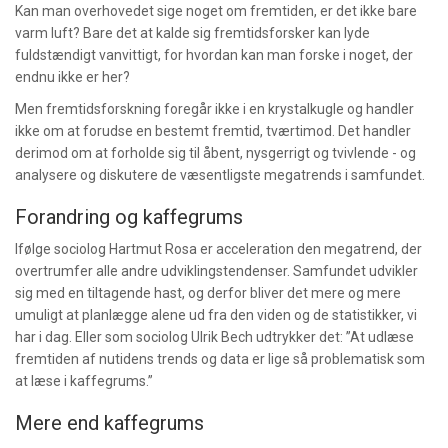
Kan man overhovedet sige noget om fremtiden, er det ikke bare
varm luft? Bare det at kalde sig fremtidsforsker kan lyde
fuldstændigt vanvittigt, for hvordan kan man forske i noget, der
endnu ikke er her?
Men fremtidsforskning foregår ikke i en krystalkugle og handler
ikke om at forudse en bestemt fremtid, tværtimod. Det handler
derimod om at forholde sig til åbent, nysgerrigt og tvivlende - og
analysere og diskutere de væsentligste megatrends i samfundet.
Forandring og kaffegrums
Ifølge sociolog Hartmut Rosa er acceleration den megatrend, der
overtrumfer alle andre udviklingstendenser. Samfundet udvikler
sig med en tiltagende hast, og derfor bliver det mere og mere
umuligt at planlægge alene ud fra den viden og de statistikker, vi
har i dag. Eller som sociolog Ulrik Bech udtrykker det: ”At udlæse
fremtiden af nutidens trends og data er lige så problematisk som
at læse i kaffegrums.”
Mere end kaffegrums