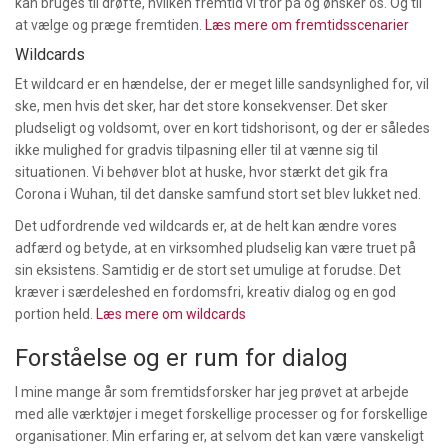
kan bruges til drøfte, hvilken fremtid vi tror på og ønsker os. Og til
at vælge og præge fremtiden.
Læs mere om fremtidsscenarier
Wildcards
Et wildcard er en hændelse, der er meget lille sandsynlighed for, vil
ske, men hvis det sker, har det store konsekvenser. Det sker
pludseligt og voldsomt, over en kort tidshorisont, og der er således
ikke mulighed for gradvis tilpasning eller til at vænne sig til
situationen. Vi behøver blot at huske, hvor stærkt det gik fra
Corona i Wuhan, til det danske samfund stort set blev lukket ned.
Det udfordrende ved wildcards er, at de helt kan ændre vores
adfærd og betyde, at en virksomhed pludselig kan være truet på
sin eksistens. Samtidig er de stort set umulige at forudse. Det
kræver i særdeleshed en fordomsfri, kreativ dialog og en god
portion held.
Læs mere om wildcards
Forståelse og er rum for dialog
I mine mange år som fremtidsforsker har jeg prøvet at arbejde
med alle værktøjer i meget forskellige processer og for forskellige
organisationer. Min erfaring er, at selvom det kan være vanskeligt