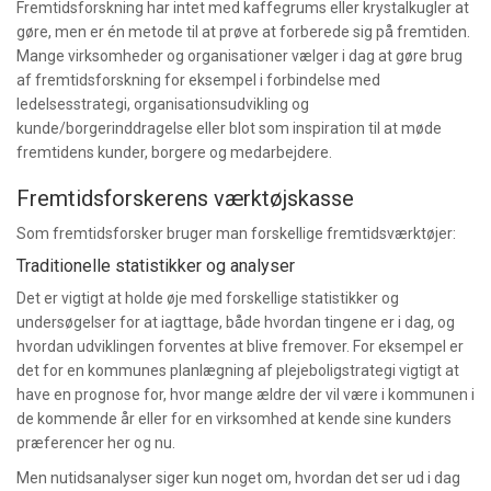
Fremtidsforskning har intet med kaffegrums eller krystalkugler at
gøre, men er én metode til at prøve at forberede sig på fremtiden.
Mange virksomheder og organisationer vælger i dag at gøre brug
af fremtidsforskning for eksempel i forbindelse med
ledelsesstrategi, organisationsudvikling og
kunde/borgerinddragelse eller blot som inspiration til at møde
fremtidens kunder, borgere og medarbejdere.
Fremtidsforskerens værktøjskasse
Som fremtidsforsker bruger man forskellige fremtidsværktøjer:
Traditionelle statistikker og analyser
Det er vigtigt at holde øje med forskellige statistikker og
undersøgelser for at iagttage, både hvordan tingene er i dag, og
hvordan udviklingen forventes at blive fremover. For eksempel er
det for en kommunes planlægning af plejeboligstrategi vigtigt at
have en prognose for, hvor mange ældre der vil være i kommunen i
de kommende år eller for en virksomhed at kende sine kunders
præferencer her og nu.
Men nutidsanalyser siger kun noget om, hvordan det ser ud i dag