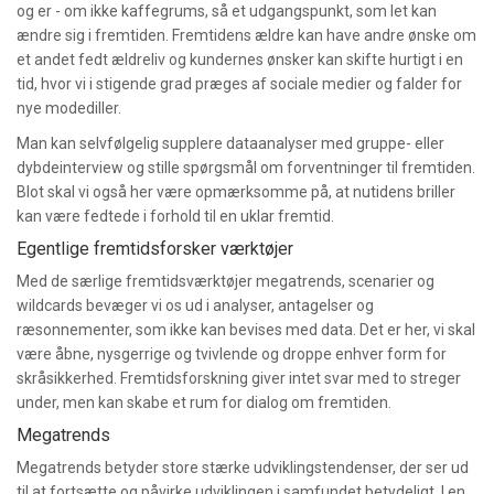
og er - om ikke kaffegrums, så et udgangspunkt, som let kan
ændre sig i fremtiden. Fremtidens ældre kan have andre ønske om
et andet fedt ældreliv og kundernes ønsker kan skifte hurtigt i en
tid, hvor vi i stigende grad præges af sociale medier og falder for
nye modediller.
Man kan selvfølgelig supplere dataanalyser med gruppe- eller
dybdeinterview og stille spørgsmål om forventninger til fremtiden.
Blot skal vi også her være opmærksomme på, at nutidens briller
kan være fedtede i forhold til en uklar fremtid.
Egentlige fremtidsforsker værktøjer
Med de særlige fremtidsværktøjer megatrends, scenarier og
wildcards bevæger vi os ud i analyser, antagelser og
ræsonnementer, som ikke kan bevises med data. Det er her, vi skal
være åbne, nysgerrige og tvivlende og droppe enhver form for
skråsikkerhed. Fremtidsforskning giver intet svar med to streger
under, men kan skabe et rum for dialog om fremtiden.
Megatrends
Megatrends betyder store stærke udviklingstendenser, der ser ud
til at fortsætte og påvirke udviklingen i samfundet betydeligt. I en