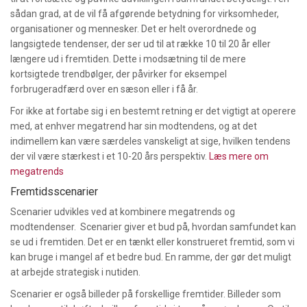
sådan grad, at de vil få afgørende betydning for virksomheder,
organisationer og mennesker. Det er helt overordnede og
langsigtede tendenser, der ser ud til at række 10 til 20 år eller
længere ud i fremtiden. Dette i modsætning til de mere
kortsigtede trendbølger, der påvirker for eksempel
forbrugeradfærd over en sæson eller i få år.
For ikke at fortabe sig i en bestemt retning er det vigtigt at operere
med, at enhver megatrend har sin modtendens, og at det
indimellem kan være særdeles vanskeligt at sige, hvilken tendens
der vil være stærkest i et 10-20 års perspektiv.
Læs mere om
megatrends
Fremtidsscenarier
Scenarier udvikles ved at kombinere megatrends og
modtendenser. Scenarier giver et bud på, hvordan samfundet kan
se ud i fremtiden. Det er en tænkt eller konstrueret fremtid, som vi
kan bruge i mangel af et bedre bud. En ramme, der gør det muligt
at arbejde strategisk i nutiden.
Scenarier er også billeder på forskellige fremtider. Billeder som