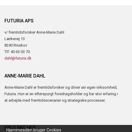
FUTURIA APS
v/ fremtidsforsker Anne-Marie Dahl
Lærkevej 13
8240 Risskov
Tlf: 40 63 03 70
dahl@futuria.dk
ANNE-MARIE DAHL
Anne-Marie Dahl er fremtidsforsker og driver sin egen virksomhed;
Futuria. Hun er en efterspurgt foredragsholder og har stor erfaring i
at arbejde med fremtidsscenarier og strategiske processer.
Nyhedsbrev
FØLG MIG HER:
Vil du vide mere om fremtiden? Tilmeld dig nyhedsbrevet fra
Hjemmesiden bruger Cookies