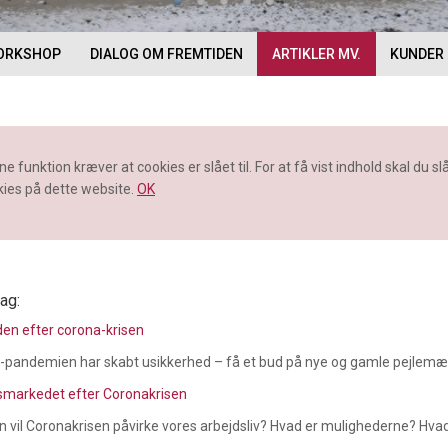
ORKSHOP
DIALOG OM FREMTIDEN
ARTIKLER MV.
KUNDER
e funktion kræver at cookies er slået til. For at få vist indhold skal du sl
kies på dette website.
OK
ag:
en efter corona-krisen
-pandemien har skabt usikkerhed – få et bud på nye og gamle pejlemær
smarkedet efter Coronakrisen
 vil Coronakrisen påvirke vores arbejdsliv? Hvad er mulighederne? Hva