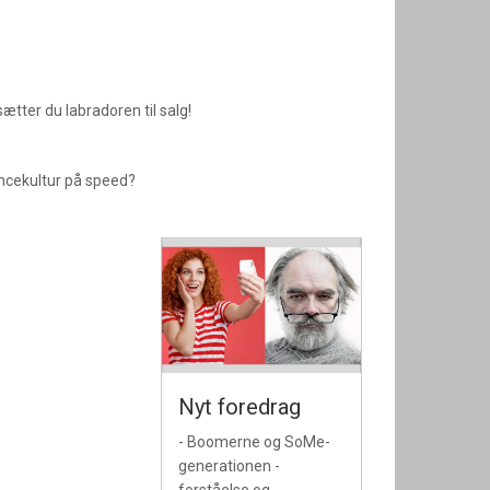
sætter du labradoren til salg!
ncekultur på speed?
Nyt foredrag
- Boomerne og SoMe-
generationen -
forståelse og