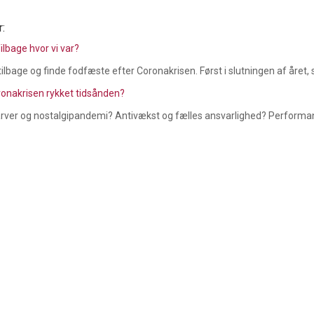
r:
ilbage hvor vi var?
 tilbage og finde fodfæste efter Coronakrisen. Først i slutningen af året, 
ronakrisen rykket tidsånden?
farver og nostalgipandemi? Antivækst og fælles ansvarlighed? Performa