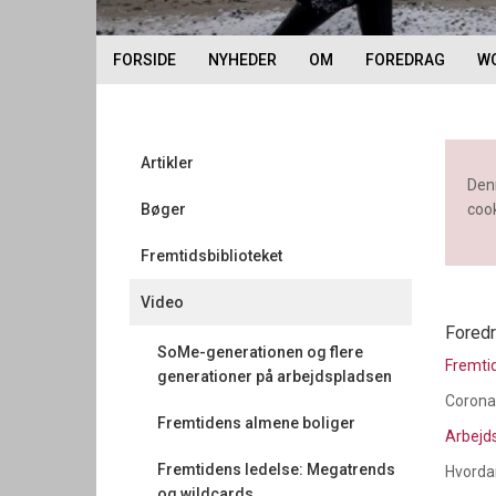
FORSIDE
NYHEDER
OM
FOREDRAG
W
Artikler
Denn
Bøger
coo
Fremtidsbiblioteket
Video
Foredr
SoMe-generationen og flere
Fremtid
generationer på arbejdspladsen
Corona
Fremtidens almene boliger
Arbejd
Fremtidens ledelse: Megatrends
Hvordan
og wildcards